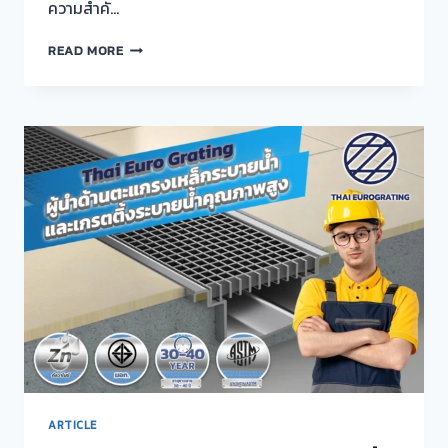
ความสำคั…
เก
READ MORE
รต
ติ้ง
(GRATING)
หรือ
ราง
ตะแกรง
เหล็ก
ระบาย
น้ำ
ความ
สำคัญ
และ
วิธี
การ
ติด
ตั้ง
ARTICLE