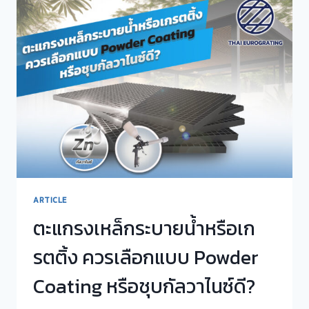
ติ้ง
และ
ราง
ระบาย
น้ำ
อย่าง
มือ
อาชีพ
ARTICLE
ตะแกรงเหล็กระบายน้ำหรือเก
รตติ้ง ควรเลือกแบบ Powder
Coating หรือชุบกัลวาไนซ์ดี?