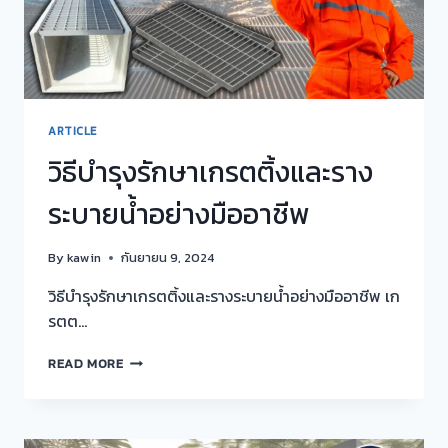
ทนทาน
และ
คุณภาพ
ที่
เหนือ
ชั้น
ARTICLE
วิธีบำรุงรักษาเกรตติ้งและราง
ระบายน้ำอย่างมืออาชีพ
By
kawin
กันยายน 9, 2024
วิธีบำรุงรักษาเกรตติ้งและรางระบายน้ำอย่างมืออาชีพ เก
รตต…
วิธี
READ MORE
บำรุง
รักษา
เก
รต