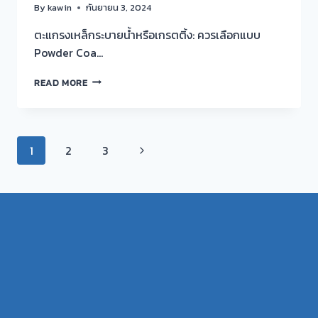
By
kawin
กันยายน 3, 2024
ตะแกรงเหล็กระบายน้ำหรือเกรตติ้ง: ควรเลือกแบบ
Powder Coa…
ตะแกรง
READ MORE
เหล็ก
ระบาย
น้ำ
หรือ
Page
Next
1
2
3
เก
รต
navigation
Page
ติ้ง
ควร
เลือก
แบบ
POWDER
COATING
หรือ
ชุ
บกัล
วา