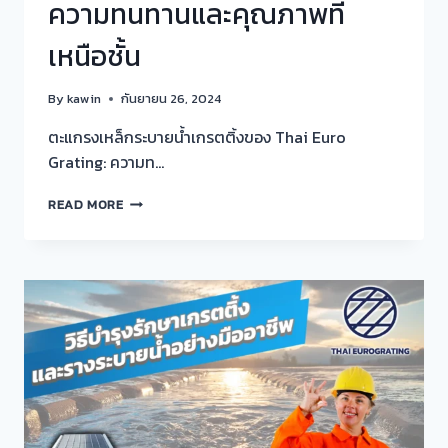
ความทนทานและคุณภาพที่
เหนือชั้น
By
kawin
กันยายน 26, 2024
ตะแกรงเหล็กระบายน้ำเกรตติ้งของ Thai Euro
Grating: ความท…
ตะแกรง
READ MORE
เหล็ก
ระบาย
น้ำ
เก
รต
ติ้ง
ของ
THAI
EURO
GRATING
:
ความ