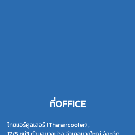
ไนซ์
ดี?
ที่OFFICE
ไทยแอร์คูลเลอร์ (Thaiaircooler) ,
17/5 หมู่3 ตำบลบางม่วง อำเภอบางใหญ่ จังหวัด