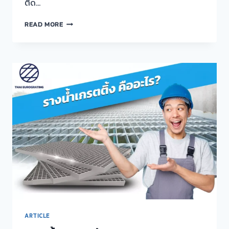
ติด…
วิธี
READ MORE
การ
ติด
ตั้ง
เก
รต
ติ้ง
หรือ
ราง
ระบาย
น้ำ
สำเร็จรูป
ARTICLE