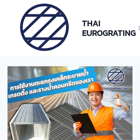
Skip
to
content
THAI
EUROGRATING