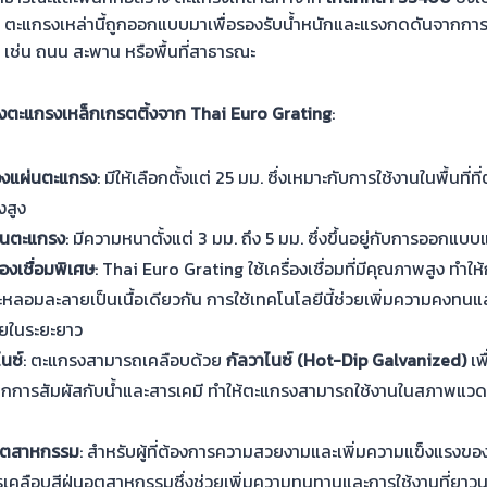
 ตะแกรงเหล่านี้ถูกออกแบบมาเพื่อรองรับน้ำหนักและแรงกดดันจากกา
เช่น ถนน สะพาน หรือพื้นที่สาธารณะ
ตะแกรงเหล็กเกรตติ้งจาก Thai Euro Grating
:
งแผ่นตะแกรง
: มีให้เลือกตั้งแต่ 25 มม. ซึ่งเหมาะกับการใช้งานในพื้นท
งสูง
่นตะแกรง
: มีความหนาตั้งแต่ 3 มม. ถึง 5 มม. ซึ่งขึ้นอยู่กับการออกแบ
องเชื่อมพิเศษ
: Thai Euro Grating ใช้เครื่องเชื่อมที่มีคุณภาพสูง ทำให้
ลอมละลายเป็นเนื้อเดียวกัน การใช้เทคโนโลยีนี้ช่วยเพิ่มความคงทนแล
ายในระยะยาว
นซ์
: ตะแกรงสามารถเคลือบด้วย
กัลวาไนซ์ (Hot-Dip Galvanized)
เพ
จากการสัมผัสกับน้ำและสารเคมี ทำให้ตะแกรงสามารถใช้งานในสภาพแวดล้อ
นอุตสาหกรรม
: สำหรับผู้ที่ต้องการความสวยงามและเพิ่มความแข็งแรงข
รเคลือบสีฝุ่นอุตสาหกรรมซึ่งช่วยเพิ่มความทนทานและการใช้งานที่ยาวน