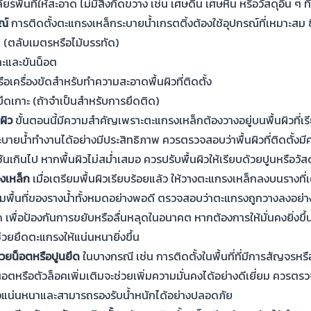
ยร์พื้นที่ให้สะอาด ไม่มีสิ่งกีดขวาง เช่น เศษดิน เศษหิน หรือวัสดุอื่น ๆ
ณ์
การติดตั้งตะแกรงเหล็กระบายน้ำเกรตติ้งต้องใช้อุปกรณ์ที่เหมาะสม ซึ
ัด (ตลับเมตรหรือไม้บรรทัด)
จาะและขันน็อต
เครื่องขัดสำหรับทำความสะอาดพื้นผิวที่ติดตั้ง
ึดเกาะ (ถ้าจำเป็นสำหรับการยึดติด)
ผิว
ขั้นตอนนี้มีความสำคัญเพราะตะแกรงเหล็กต้องวางอยู่บนพื้นผิวที่เรี
ระบายน้ำทำงานได้อย่างมีประสิทธิภาพ ควรตรวจสอบว่าพื้นผิวที่ติดตั้ง
ันเกินไป หากพื้นผิวไม่สม่ำเสมอ ควรปรับพื้นผิวให้เรียบด้วยปูนหรือวัสดุ
งเหล็ก
เมื่อเตรียมพื้นผิวเรียบร้อยแล้ว ให้วางตะแกรงเหล็กลงบนรางที่เ
พื้นที่ของรางน้ำทั้งหมดอย่างพอดี ตรวจสอบว่าตะแกรงถูกวางลงอย่
 เพื่อป้องกันการขยับหรือลื่นหลุดในอนาคต หากต้องการให้มั่นคงยิ่งขึ
ช่วยยึดตะแกรงให้แน่นหนายิ่งขึ้น
วยน็อตหรือปูนยึด
ในบางกรณี เช่น การติดตั้งในพื้นที่ที่มีการสัญจรหร
อตหรือตัวล็อคเพิ่มเติมจะช่วยเพิ่มความมั่นคงได้อย่างดีเยี่ยม ควรตร
างแน่นหนาและสามารถรองรับน้ำหนักได้อย่างปลอดภัย