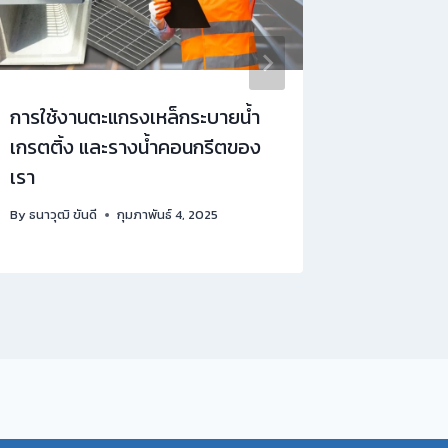
การใช้งานตะแกรงเหล็กระบายน้ำ
Advanta
เกรตติ้ง และรางน้ำคอนกรีตของ
grating 
เรา
By
kawin
By
ธนาวุฒิ ขันดี
กุมภาพันธ์ 4, 2025